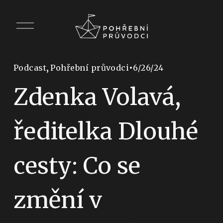
O
p
e
n
M
,
Podcast
Pohřební průvodci
6/26/24
e
Zdenka Volavá,
n
u
ředitelka Dlouhé
cesty: Co se
změní v