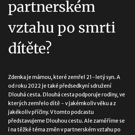
partnerském
vztahu po smrti
dítěte?
Zdenka je mámou, které zemřel 21-letý syn. A 
od roku 2022 je také předsedkyní sdružení 
Dlouhá cesta. Dlouhá cesta podporuje rodiny, ve 
kterých zemřelo dítě - v jakémkoliv věku a z 
jakékoliv příčiny. V tomto podcastu 
představujeme Dlouhou cestu. Ale zaměříme se 
i na těžké téma změn v partnerském vztahu po 