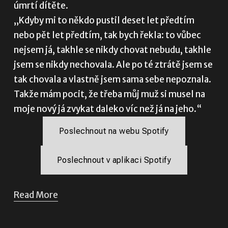
úmrtí dítěte. 
„Kdyby mi to někdo pustil deset let předtím 
nebo pět let předtím, tak bych řekla: to vůbec 
nejsem já, takhle se nikdy chovat nebudu, takhle 
jsem se nikdy nechovala. Ale po té ztrátě jsem se 
tak chovala a vlastně jsem sama sebe nepoznala. 
Takže mám pocit, že třeba můj muž si musel na 
moje nový já zvykat daleko víc než já na jeho.“
Poslechnout na webu Spotify
Poslechnout v aplikaci Spotify
Read More