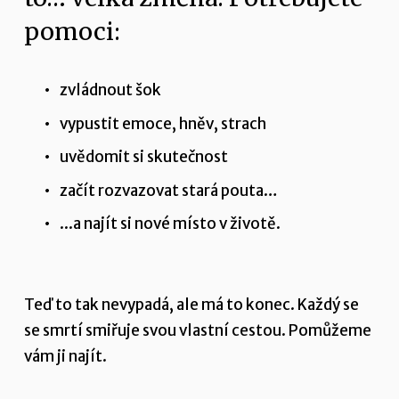
pomoci:
zvládnout šok
vypustit emoce, hněv, strach
uvědomit si skutečnost
začít rozvazovat stará pouta…
...a najít si nové místo v životě.
Teď to tak nevypadá, ale má to konec. Každý se 
se smrtí smiřuje svou vlastní cestou. Pomůžeme 
vám ji najít.