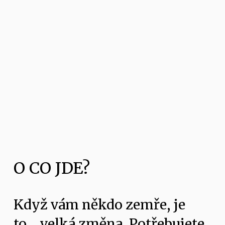
O CO JDE?
Když vám někdo zemře, je 
to… velká změna. Potřebujete 